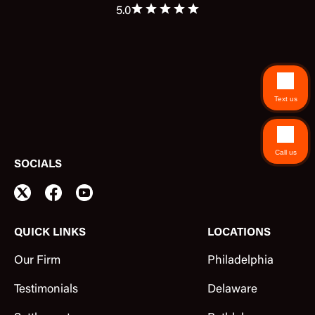
5.0
Text us
Call us
SOCIALS
QUICK LINKS
LOCATIONS
Our Firm
Philadelphia
Testimonials
Delaware