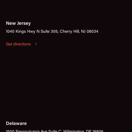
New Jersey
1040 Kings Hwy N Suite 305, Cherry Hill, NJ 08034
Get directions
Delaware
1600 Pennsylvania Ave Suite C, Wilmington, DE 19806